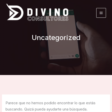
Buscar
Ir
por:
al
contenido
Uncategorized
Parece que no hemos podido encontrar lo que estás
buscando. Quizá pueda ayudarte una búsqueda.