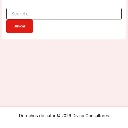
Derechos de autor © 2026 Divino Consultores